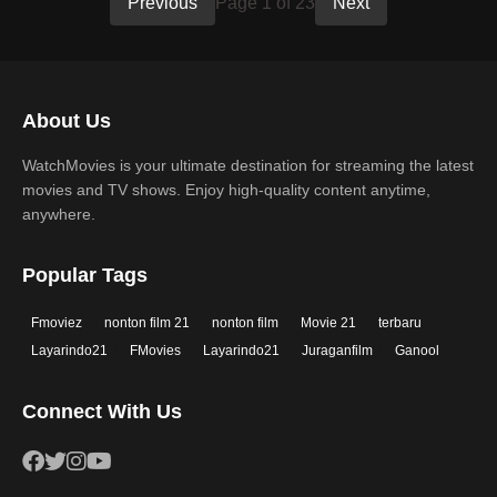
Previous
Page 1 of 23
Next
About Us
WatchMovies is your ultimate destination for streaming the latest
movies and TV shows. Enjoy high-quality content anytime,
anywhere.
Popular Tags
Fmoviez
nonton film 21
nonton film
Movie 21
terbaru
Layarindo21
FMovies
Layarindo21
Juraganfilm
Ganool
Connect With Us