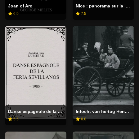
Joan of Arc
Nice : panorama sur la ligne de Beaulieu à Monaco, II
6.9
7.5
Danse espagnole de la Feria Sevillanos
Intocht van hertog Hendrik van Mecklenburg en H.M. de koningin aan het Staatsspoor te 's-Gravenhage
5.5
0.0