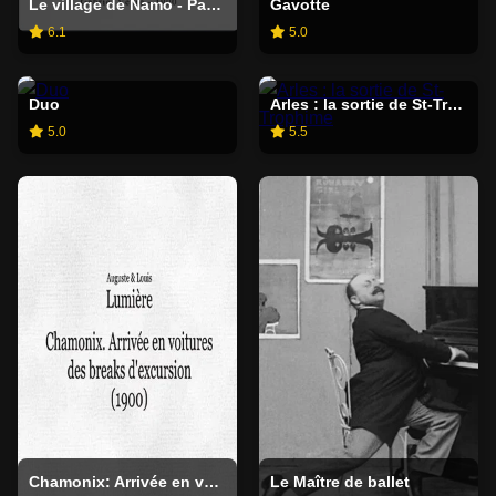
Le village de Namo - Panorama pris d'une chaise à porteurs
Gavotte
6.1
5.0
Duo
Arles : la sortie de St-Trophime
5.0
5.5
Chamonix: Arrivée en voitures des breaks d'excursion
Le Maître de ballet